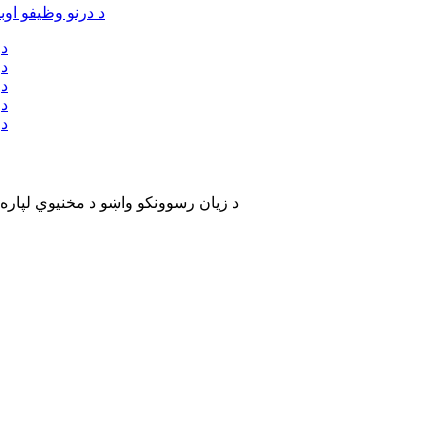
د زیان رسوونکو واښو د مخنیوي لپار