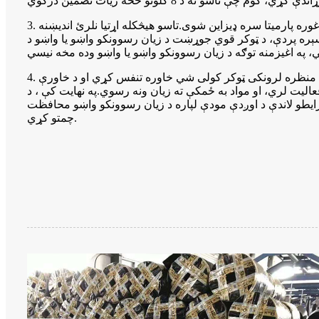
3. لوړ پاریدونکې وړتیا: زموږ د درنو زیان رسوونکو واښو خنډ د غوره پارمیتا سره ډیزاین شوی.تاسو هیڅکله اړتیا نلرئ اندیښنه
سېره پردې، د ټوکر قوي جوړښت د زیان رسوونکو واښو یا واښو د
4. د زیان رسوونکو واښو کنټرول او د خاورې ښه والی: دا منظره لرونکی ټوکر کولی شي خاوره تنفس کړي او د خاورې
لیت لري، او مواد به ځمکې ته زیان ونه رسوي.په نهایت کې ، د
رایطو لاندې د اوږدې مودې لپاره د زیان رسوونکو واښو محافظت
چمتو کړي.