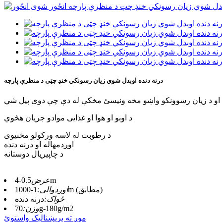
درنه دنده اوبدل شوي زیان رسونکي خنډ چټی د منظرې پارچه
ه او د زیان رسوونکو واښو مخه ونیسئ مخکې له دې چې دوی پیل شي
د اوبو او هوا او غذایی موادو جریان هڅوي
د رطوبت له لاسه ورکولو مخنیوی
اوږدمهاله او درنه دنده
د چاپیریال دوستانه
0.5-4m
عرض
1-1000m (مطابق)
اوږدوالی:
ځواک:
درنه دنده
70g-180g/m2
وزن:
موږ ته بریښنالیک واستوئ