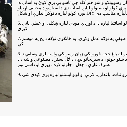
5. اسانه نصب کول: موږ د لیزر سیمینګ څخه کار اخلو، نو د باغ د زیان رسوونکو واښو خنډ کله چې تاسو یې پرې کوئ په اسانۍ
ې کولو او نصبولو لپاره اسانه دی.دا ستاسو د مختلف اړتیاو
ه کولو لپاره د ټوکر اندازې او شکل DIY لپاره مناسب دی.
6. په سطحه د مارکر کرښه د وقفې په نښه کولو او ستاسو د کښت کولو اسانتیا لپاره.دا د اوږدې مودې لپاره ښکلی او عملي پاتې
کیږي.
7. د منظرې لرونکې فابریکې کولی شي په سخته هوا کې د محافظتي طبقې په توګه عمل وکړي، په ځانګړې توګه د یخ په موسم
کې.
8. پراخه کارول: د زیان رسوونکو واښو دوامداره فابریکه به ستاسو له باغ څخه ځورونکي زیان رسونکي واښه لرې وساتي.د
 شنو خونو ، د سبزیجاتو پیچ ، د ګل بستر ، مصنوعي واښه ، د
سړک غاړې ، جغل ، چلولو لاره ، ډبرې او داسې نور.