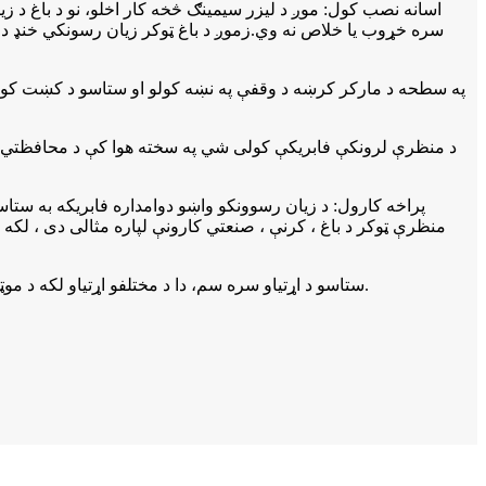
سره خړوب یا خلاص نه وي.زموږ د باغ ټوکر زیان رسونکي خنډ د پر
پور
منظرې ټوکر د باغ ، کرنې ، صنعتي کارونې لپاره مثالی دی ، لکه د
9. ستاسو د اړتیاو سره سم، دا د مختلفو اړتیاو لکه د موټرو ثبات، باغدارۍ، کرنې او اوبو ایستلو لپاره پرې کیدی شي.