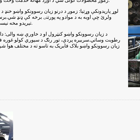
زموږ محصولات کولی شي د اوږد مهاله خدمت وخت وړاندې کړي، کوم چې تاسو ته د 8 کلونو څخه زیات تضمین درکوي.
ولرئ چې اوبه به د موادو په پورتنۍ برخه کې ډنډ شي.بر
تیریدو مخه نیسي، په اغیزمنه توګه د زیان رسوونکو واښو یا واښو وده مخه نیسي.
رطوبت وساتي.سربیره پردې، تور رنګ د سیوري کولو غوره فعا
زیان رسوونکو واښو بلاک فابریک به تاسو ته د مختلف هوا ش