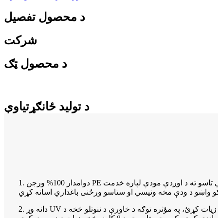
د محصول تفصیل
شرکت
د محصول ټګ
د تولید ځانګړتیاوې
1. دوامدار 100% ورجن PE پارچه: قوي، د اوښکو ضد، او زنګ پروف، کوم چې کولی شي تاسو ته د اوږدې مودې لپاره خدمت
2. دانه وړ UV اضافه کړئ، د خدماتو ژوند زیات کړئ، په مؤثره توګه د خاورې د ننوتلو څخه د UV وړانګو مخنیوی کوي، نو ځکه