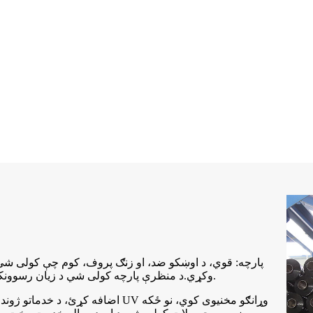
وکړي.د منظرې پارچه کولی شي د زیان رسوونکو واښو د ودې مخه ونیسي او ستاسو ورځنی باغداري اسانه کړي.