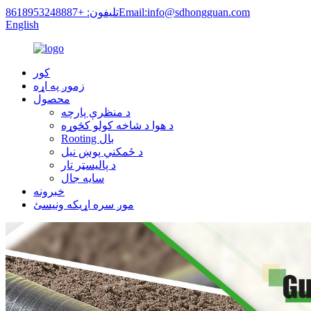
Email:info@sdhongguan.com
تلیفون: +8618953248887
English
کور
زموږ په اړه
محصول
د منظرې پارچه
د هوا د شاخه کولو کڅوړه
Rooting بال
د ځمکني پوښ نیل
د پالیسټر تار
سایه جال
خبرونه
موږ سره اړیکه ونیسئ